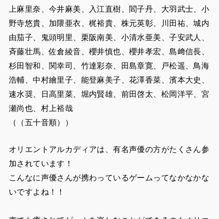
上麻里奈、今井麻美、入江直樹、閻子丹、大羽武士、小
野寺悠貴、加隈亜衣、梶裕貴、株元英彰、川田祐、城内
由茄子、鬼頭明里、栗阪南美、小清水亜美、子安武人、
斉藤壮馬、佐倉綾音、櫻井慎也、櫻井孝宏、島﨑信長、
杉田智和、関幸司、竹達彩奈、田島章寛、戸松遥、鳥海
浩輔、中村繪里子、能登麻美子、花澤香菜、濱本大史、
速水奨、日高里菜、堀内賢雄、前田啓太、松岡洋平、宮
瀬尚也、村上裕哉
（（五十音順））
オリエントアルカディアは、有名声優の方がたくさん参
加されています！
こんなに声優さんが携わっているゲームってなかなかな
いですよね！！