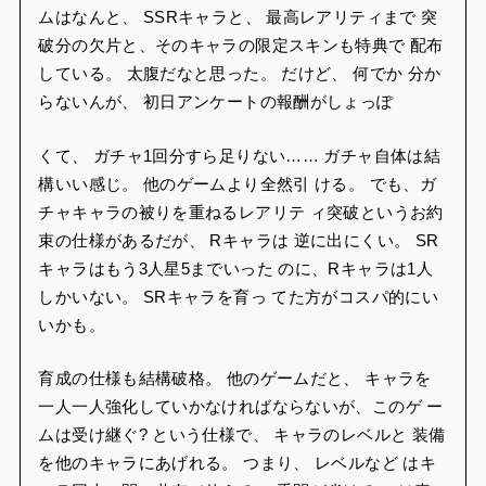
ムはなんと、 SSRキャラと、 最高レアリティまで 突
破分の欠片と、そのキャラの限定スキンも特典で 配布
している。 太腹だなと思った。 だけど、 何でか 分か
らないんが、 初日アンケートの報酬がしょっぽ
くて、 ガチャ1回分すら足りない…… ガチャ自体は結
構いい感じ。 他のゲームより全然引 ける。 でも、ガ
チャキャラの被りを重ねるレアリテ ィ突破というお約
束の仕様があるだが、 Rキャラは 逆に出にくい。 SR
キャラはもう3人星5までいった のに、Rキャラは1人
しかいない。 SRキャラを育っ てた方がコスパ的にい
いかも。
育成の仕様も結構破格。 他のゲームだと、 キャラを
一人一人強化していかなければならないが、このゲ ー
ムは受け継ぐ? という仕様で、 キャラのレベルと 装備
を他のキャラにあげれる。 つまり、 レベルなど はキ