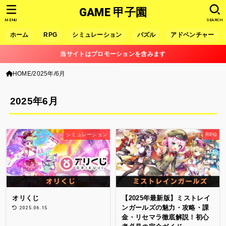
GAME 甲子園
MENU
SEARCH
ホーム
RPG
シミュレーション
パズル
アドベンチャー
当サイトはプロモーションを含みます
HOME
2025年
6月
2025年6月
シミュレーション
RPG
オリくじ
【2025年最新版】ミストレイ
ンガールズの魅力・攻略・課
2025.06.15
金・リセマラ徹底解説！初心