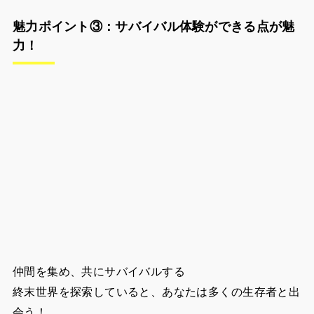
仲間を集め、共にサバイバルする
終末世界を探索していると、あなたは多くの生存者と出
会う！
独り旅の際に聞こえてくるゾンビの雄叫び、唸る夜風に
飽きたら、試しに心の扉を開き、仲間と食べ物をシェア
しながらたき火を囲んで語り合い、レンガを一つずつ積