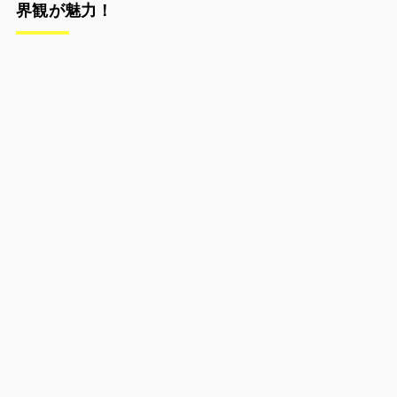
界観が魅力！
ライフアフターは、通常のゲームよりもチュートリアル
が長いです！！