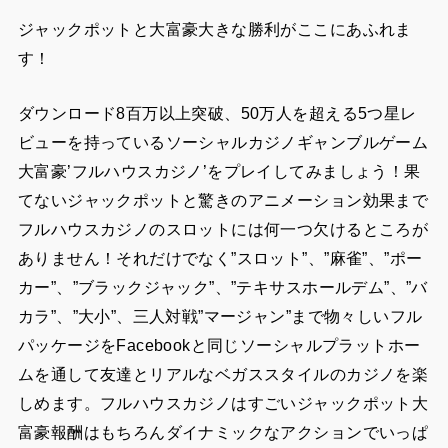
ジャックポットと大富豪大きな勝利がここにあふれま
す！
ダウンロード8百万以上突破、50万人を超える5つ星レ
ビューを持っているソーシャルカジノギャンブルゲーム
大富豪’フルハウスカジノ’をプレイしてみましょう！果
てないジャックポットと驚きのアニメーション効果まで
フルハウスカジノのスロットには何一つ欠けるところが
ありません！それだけでなく”スロット”、”麻雀”、”ポー
カー”、”ブラックジャック”、”テキサスホールデム”、”バ
カラ”、”大小”、三人対戦”マージャン”まで物々しいフル
パッケージをFacebookと同じソーシャルプラットホー
ムを通して友達とリアルなベガススタイルのカジノを楽
しめます。フルハウスカジノはすごいジャックポット大
富豪報酬はもちろんダイナミックなアクションでいっぱ