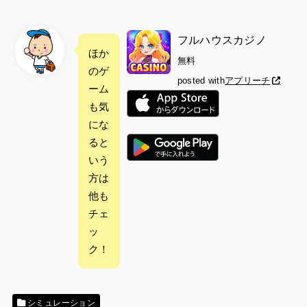
フルハウスカジノ
ほか
無料
のゲ
posted with
アプリーチ
ーム
も気
にな
ると
いう
方は
他も
チェ
ッ
ク！
シミュレーション